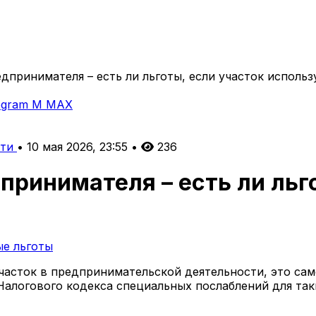
дпринимателя – есть ли льготы, если участок использ
egram
M
MAX
сти
•
10 мая 2026, 23:55
•
236
принимателя – есть ли льг
ые льготы
асток в предпринимательской деятельности, это само
 Налогового кодекса специальных послаблений для та