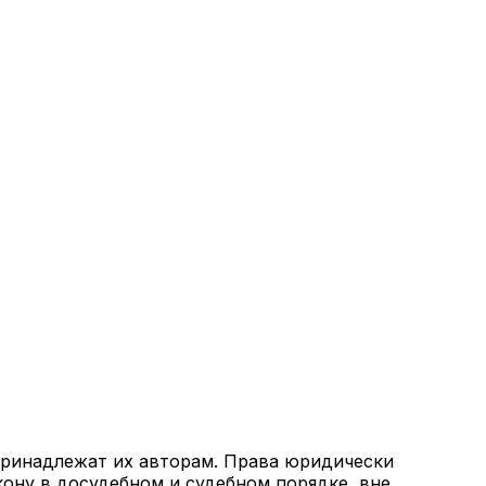
 принадлежат их авторам. Права юридически
кону в досудебном и судебном порядке, вне