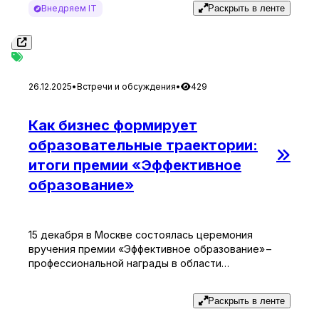
Внедряем IT
Раскрыть в ленте
вопросы эксперту. Приглашенным спикером стала
Татьяна Епанешникова – эксперт по сайтам,
наставник по маркетингу.​ В рамках мастермайнда
Татьяна Епанешникова поделилась практическими
знаниями о том, как […]
26.12.2025
•
Встречи и обсуждения
•
429
Как бизнес формирует
образовательные траектории:
итоги премии «Эффективное
образование»
15 декабря в Москве состоялась церемония
вручения премии «Эффективное образование» –
профессиональной награды в области
корпоративного обучения и развития
образовательных практик. В условиях
Раскрыть в ленте
трансформации рынка труда, изменения