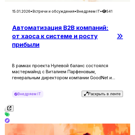
15.01.2026
•
Встречи и обсуждения
•
Внедряем IT
•
541
Автоматизация B2B компаний:
от хаоса к системе и росту
прибыли
В рамках проекта Нулевой баланс состоялся
мастермайнд с Виталием Парфеновым,
генеральным директором компании GoodNet и
экспертом по построению отделов продаж для
среднего и малого бизнеса. Виталий Парфенов
Внедряем IT
Раскрыть в ленте
специализируется на комплексной автоматизации
B2B-компаний: от внедрения CRM-систем до
выстраивания процессов найма и обучения
персонала. За плечами — почти 30 лет в IT и
предпринимательстве, с 2006 года […]