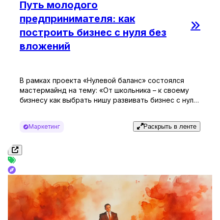
Путь молодого
предпринимателя: как
построить бизнес с нуля без
вложений
В рамках проекта «Нулевой баланс» состоялся
мастермайнд на тему: «От школьника – к своему
бизнесу как выбрать нишу развивать бизнес с нуля
без вложений». Мероприятие прошло в онлайн-
формате, где участники имели возможность в
Маркетинг
Раскрыть в ленте
реальном времени задавать вопросы эксперту.
Приглашенным спикером стал Денис Шиков-
молодой предприниматель, основатель компании
по систематизации бизнес-процессов и
построению отделов продаж.​ Ведущая […]