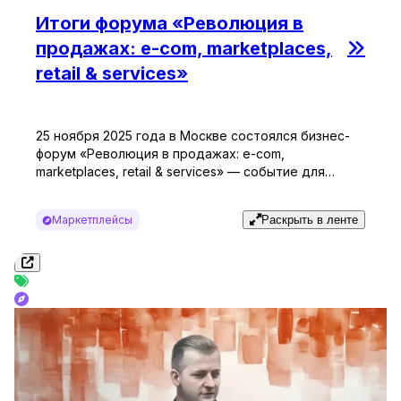
Итоги форума «Революция в
продажах: e-com, marketplaces,
retail & services»
25 ноября 2025 года в Москве состоялся бизнес-
форум «Революция в продажах: e-com,
marketplaces, retail & services» — событие для
селлеров, брендов и специалистов, работающих с
маркетплейсами и онлайн-продажами. Форум
Маркетплейсы
Раскрыть в ленте
собрал владельцев и представителей малого
бизнеса, основателей брендов, специалистов по
продвижению, аналитике и операционному
управлению продажами, создав пространство для
обмена практическим опытом, рабочими
инструментами и актуальными […]