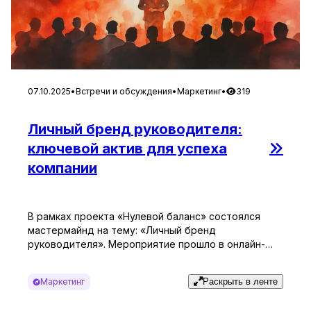
07.10.2025
•
Встречи и обсуждения
•
Маркетинг
•
319
Личный бренд руководителя:
ключевой актив для успеха
компании
В рамках проекта «Нулевой баланс» состоялся
мастермайнд на тему: «Личный бренд
руководителя». Мероприятие прошло в онлайн-
формате, где участники имели возможность в
реальном времени задавать вопросы эксперту.
Маркетинг
Раскрыть в ленте
Приглашенным спикером стала Евгения Дорофеева
– бизнес-наставник, владелец Студии маркетинга