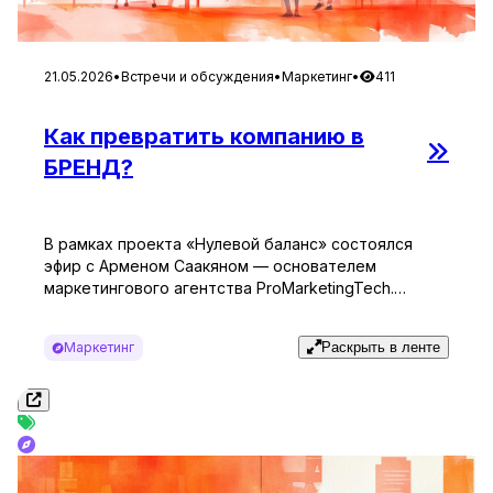
21.05.2026
•
Встречи и обсуждения
•
Маркетинг
•
411
Как превратить компанию в
БРЕНД?
В рамках проекта «Нулевой баланс» состоялся
эфир с Арменом Саакяном — основателем
маркетингового агентства ProMarketingTech.
Ведущая Юлия встретила гостя с особым
интересом: слоган его компании «Помогаем
Маркетинг
Раскрыть в ленте
превращать маркетинг в управляемую систему»
сразу задал тон разговору. За семь лет работы
Армен Саакян прошёл путь от одиночного
специалиста по контекстной рекламе до агентства
с несколькими профессиональными командами, […]