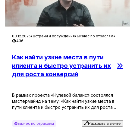
03.12.2025
•
Встречи и обсуждения
•
Бизнес по отраслям
•
436
Как найти узкие места в пути
клиента и быстро устранить их
для роста конверсий
В рамках проекта «Нулевой баланс» состоялся
мастермайнд на тему: «Как найти узкие места в
пути клиента и быстро устранить их для роста
конверсий» с Никитой Комаровым, экспертом в
области оптимизации пути клиента в контент-
Бизнес по отраслям
Раскрыть в ленте
маркетинге и идеолог проектной группы «Наглая
лама». Мероприятие прошло в онлайн-формате,