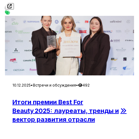
требований к компетенциям и роста роли
непрерывного обучения премия становится
важным ориентиром для компаний и
образовательных команд, формирующих новые
подходы к развитию человеческого капитала.
Сегодня корпоративное обучение все чаще […]
10.12.2025
•
Встречи и обсуждения
•
492
Итоги премии Best For
Beauty 2025: лауреаты, тренды и
вектор развития отрасли