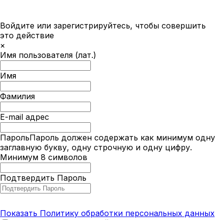
«БрендГенезис” и управляющий партнёр ООО
«Русская Школа Бизнеса”, автор программы бренд-
лаборатории. В современном бизнесе, где
Войдите или зарегистрируйтесь, чтобы совершить
конкуренция достигает пика, а […]
это действие
×
Имя пользователя (лат.)
Имя
Фамилия
E-mail адрес
Пароль
Пароль должен содержать как минимум одну
заглавную букву, одну строчную и одну цифру.
Минимум 8 символов
Подтвердить Пароль
Показать Политику обработки персональных данных