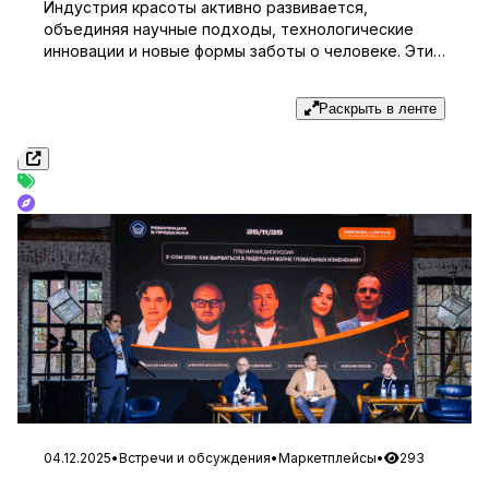
Индустрия красоты активно развивается,
объединяя научные подходы, технологические
инновации и новые формы заботы о человеке. Эти
принципы лежат в основе премии Best for Beauty,
которая ежегодно отмечает компании, создающие
Раскрыть в ленте
современные решения в сфере косметологии,
эстетики, wellness и beauty-tech. 4 декабря в Kazan
Palace by Tasigo прошла премия Best For Beauty
2025 – событие, объединившее бренды […]
04.12.2025
•
Встречи и обсуждения
•
Маркетплейсы
•
293