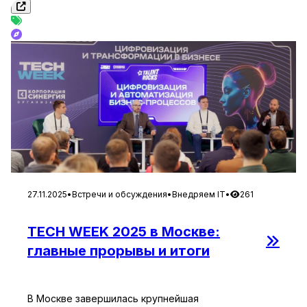
где участники имели возможность в реальном
времени задавать вопросы эксперту. Никита […]
27.11.2025
•
Встречи и обсуждения
•
Внедряем IT
•
261
TECH WEEK 2025 в Москве:
главные прорывы и итоги
В Москве завершилась крупнейшая