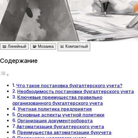
📖 Линейный
🧩 Мозаика
📊 Компактный
Содержание
Что такое постановка бухгалтерского учета?
Необходимость постановки бухгалтерского учета
Ключевые преимущества правильно
организованного бухгалтерского учета
Учетная политика предприятия
Основные аспекты учетной политики
Организация документооборота
Автоматизация бухгалтерского учета
Преимущества автоматизации бухучета