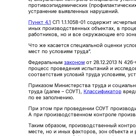
противоэпидемических (профилактических
устранение выявленных нарушений.
Пункт 4.1
СП 1.1.1058-01 содержит исчерпы
иных производственных объектах, в проце
работников, но и все окружающие его зон
Что же касается специальной оценки услов
мест по условиям труда”.
Федеральным
законом
от 28.12.2013 N 426
процесс проведения испытаний и исследов
соответствия условий труда условиям, у
Приказом Министерства труда и социально
труда (далее – СОУТ),
Классификатор
вредн
по ее заполнению.
При этом при проведении СОУТ производи
А при производственном контроле произв
Таким образом, производственный контро
месте, но и иных факторов, зон объекта и