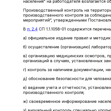
населения” на работодателя возлагается 
Производственный контроль на территор
производственного контроля за соблюден
мероприятий”, утвержденными Постановлени
В
п. 2.4
СП 1.1.1058-01 содержится перече
а) официальное издание правил и методик
б) осуществление (организацию) лаборат
в) организацию медицинских осмотров, п
организаций в случаях, установленных за
г) контроль за наличием документации, н
д) обоснование безопасности для челове
е) ведение учета и отчетности, установ
производственного контроля;
ж) своевременное информирование населе
з) визуальный контроль специально упол