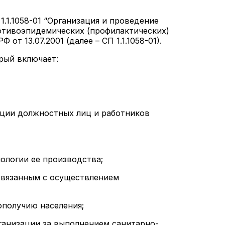
1.1.1058-01 “Организация и проведение
отивоэпидемических (профилактических)
т 13.07.2001 (далее – СП 1.1.1058-01).
орый включает:
ации должностных лиц и работников
нологии ее производства;
связанным с осуществлением
ополучию населения;
ганизации за выполнением санитарно-