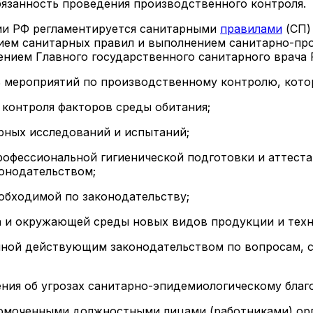
обязанность проведения производственного контроля.
ии РФ регламентируется санитарными
правилами
(СП) 
ием санитарных правил и выполнением санитарно-пр
ем Главного государственного санитарного врача РФ о
нь мероприятий по производственному контролю, кот
 контроля факторов среды обитания;
орных исследований и испытаний;
рофессиональной гигиенической подготовки и аттест
конодательством;
еобходимой по законодательству;
ка и окружающей среды новых видов продукции и тех
ленной действующим законодательством по вопросам, 
ния об угрозах санитарно-эпидемиологическому благ
номоченными должностными лицами (работниками) ор