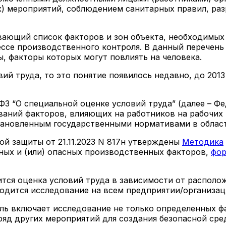
) мероприятий, соблюдением санитарных правил, раз
вающий список факторов и зон объекта, необходимых 
ссе производственного контроля. В данный перечень 
ы, факторы которых могут повлиять на человека.
ий труда, то это понятие появилось недавно, до 2013
-ФЗ “О специальной оценке условий труда” (далее – Ф
аний факторов, влияющих на работников на рабочих м
становленным государственными нормативами в облас
й защиты от 21.11.2023 N 817н утверждены
Методика
ых и (или) опасных производственных факторов,
фо
тся оценка условий труда в зависимости от располож
одится исследование на всем предприятии/организа
ль включает исследование не только определенных ф
 ряд других мероприятий для создания безопасной ср