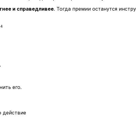
тнее и справедливее
. Тогда премии останутся инстр
34
.
нить его.
о действие