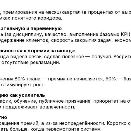
премирования на месяц/квартал (в процентах от выр
амках понятного коридора.
язательную и переменную
 (за дисциплину, качество, выполнение базовых KPI)
удержание клиентов, скорость закрытия задач, эконом
льность» к «премии за вклад»
нда видела связь: сделал полезное — получил. Убери
 отсутствие рекламаций.
ения 80% плана — премия не начисляется, 90% — баз
стимулирует рост.
ию как усилитель
фик, обучение, публичное признание, приоритет на от
но поддерживает вовлечённость.
тно
ащения премий, а из-за неопределённости. Коротко с
ать больше, когда пересмотрите систему.