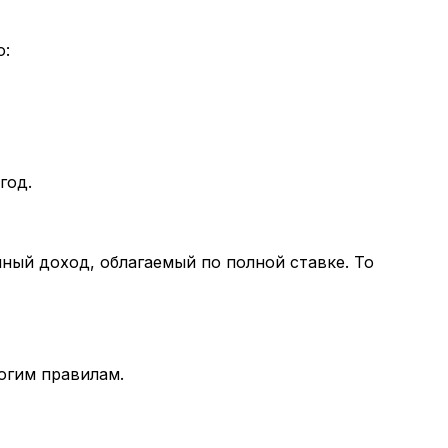
о:
год.
чный доход, облагаемый по полной ставке. То
огим правилам.