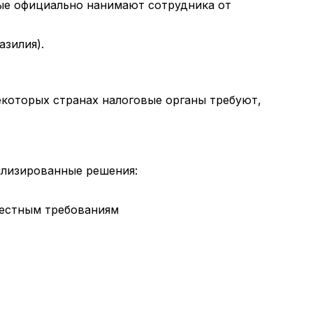
рые официально нанимают сотрудника от
зилия).
екоторых странах налоговые органы требуют,
ализированные решения:
местным требованиям