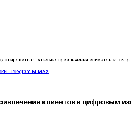
даптировать стратегию привлечения клиентов к циф
ики
Telegram
M
MAX
привлечения клиентов к цифровым и