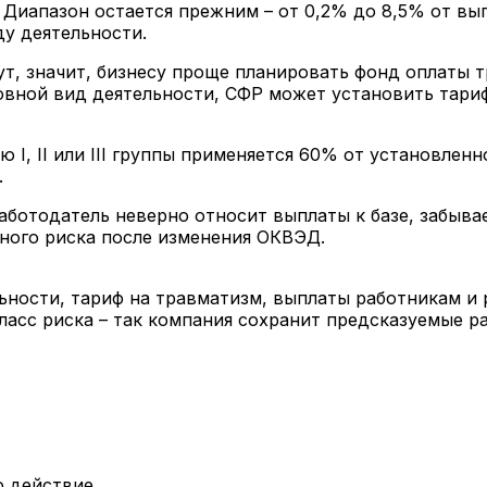
. Диапазон остается прежним – от 0,2% до 8,5% от вы
ду деятельности.
ут, значит, бизнесу проще планировать фонд оплаты т
овной вид деятельности, СФР может установить тари
ю I, II или III группы применяется 60% от установлен
.
Работодатель неверно относит выплаты к базе, забыва
ного риска после изменения ОКВЭД.
ности, тариф на травматизм, выплаты работникам и р
класс риска – так компания сохранит предсказуемые р
о действие