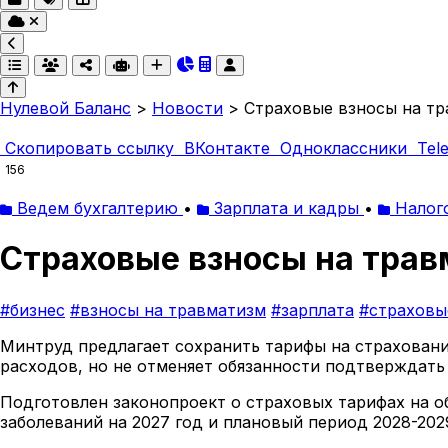
Нулевой Баланс
>
Новости
>
Страховые взносы на тр
Скопировать ссылку
ВКонтакте
Одноклассники
Tel
156
Ведем бухгалтерию
•
Зарплата и кадры
•
Налог
Страховые взносы на травм
#бизнес
#взносы на травматизм
#зарплата
#страховы
Минтруд предлагает сохранить тарифы на страхование
расходов, но не отменяет обязанности подтверждать 
Подготовлен законопроект о страховых тарифах на о
заболеваний на 2027 год и плановый период 2028-202