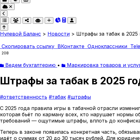
Нулевой Баланс
>
Новости
>
Штрафы за табак в 2025 
Скопировать ссылку
ВКонтакте
Одноклассники
Tel
208
Ведем бухгалтерию
•
Маркировка товаров и услу
Штрафы за табак в 2025 го
#ответственность
#табак
#штрафы
С 2025 года правила игры в табачной отрасли измени
которая бьёт по карману всех, кто нарушает нормы 
требований — ощутимые штрафы, вплоть до конфиска
Теперь в законе появилась конкретная часть, обязы
идёт о суммах от 20 до 30 тысяч рублей. Для юридич