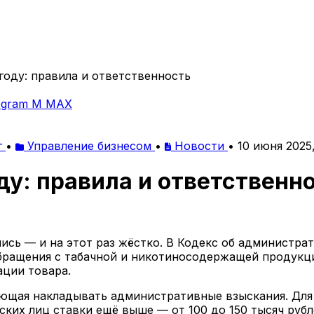
году: правила и ответственность
egram
M
MAX
г
•
Управление бизнесом
•
Новости
•
10 июня 2025,
ду: правила и ответственн
лись — и на этот раз жёстко. В Кодекс об администр
обращения с табачной и никотиносодержащей продукци
ции товара.
вающая накладывать административные взыскания. Дл
еских лиц ставки ещё выше — от 100 до 150 тысяч ру