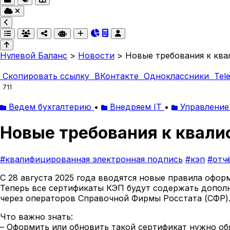
Нулевой Баланс
>
Новости
>
Новые требования к кв
Скопировать ссылку
ВКонтакте
Одноклассники
Tel
711
Ведем бухгалтерию
•
Внедряем IT
•
Управление
Новые требования к квал
#квалифицированная электронная подпись
#кэп
#отч
С 28 августа 2025 года вводятся новые правила оф
Теперь все сертификаты КЭП будут содержать дополн
через операторов Справочной Фирмы Росстата (СФР)
Что важно знать:
– Оформить или обновить такой сертификат нужно обя