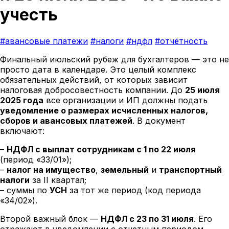
учесть
#авансовые платежи
#налоги
#ндфл
#отчётность
Финальный июльский рубеж для бухгалтеров — это не
просто дата в календаре. Это целый комплекс
обязательных действий, от которых зависит
налоговая добросовестность компании. До
25 июля
2025 года
все организации и ИП должны подать
уведомление о размерах исчисленных налогов,
сборов и авансовых платежей
. В документ
включают:
–
НДФЛ с выплат сотрудникам с 1 по 22 июля
(период «33/01»);
–
налог на имущество
,
земельный
и
транспортный
налоги
за II квартал;
– суммы по
УСН
за тот же период (код периода
«34/02»).
Второй важный блок —
НДФЛ с 23 по 31 июля
. Его
отражают в уведомлении с отчетным периодом