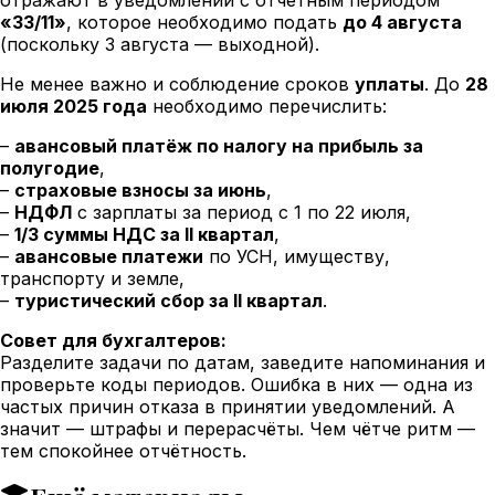
«33/11»
, которое необходимо подать
до 4 августа
(поскольку 3 августа — выходной).
Не менее важно и соблюдение сроков
уплаты
. До
28
июля 2025 года
необходимо перечислить:
–
авансовый платёж по налогу на прибыль за
полугодие
,
–
страховые взносы за июнь
,
–
НДФЛ
с зарплаты за период с 1 по 22 июля,
–
1/3 суммы НДС за II квартал
,
–
авансовые платежи
по УСН, имуществу,
транспорту и земле,
–
туристический сбор за II квартал
.
Совет для бухгалтеров:
Разделите задачи по датам, заведите напоминания и
проверьте коды периодов. Ошибка в них — одна из
частых причин отказа в принятии уведомлений. А
значит — штрафы и перерасчёты. Чем чётче ритм —
тем спокойнее отчётность.