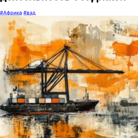
#Африка
#вэд