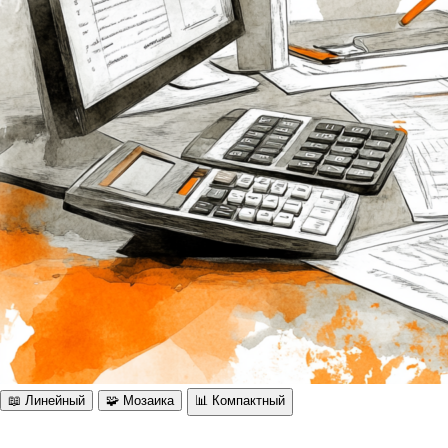
📖 Линейный
🧩 Мозаика
📊 Компактный