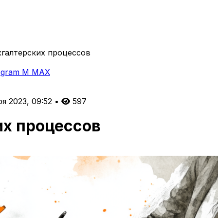
хгалтерских процессов
egram
M
MAX
ря 2023, 09:52
•
597
их процессов