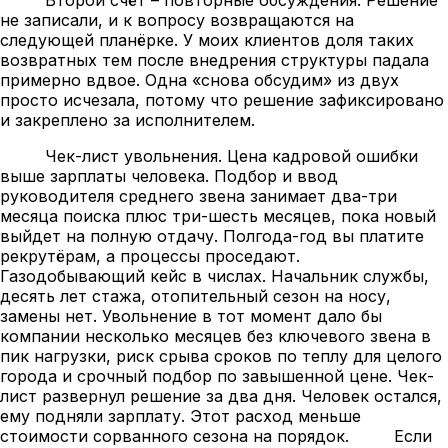
не записали, и к вопросу возвращаются на
следующей планёрке. У моих клиентов доля таких
возвратных тем после внедрения структуры падала
примерно вдвое. Одна «снова обсудим» из двух
просто исчезала, потому что решение зафиксировано
и закреплено за исполнителем.
Чек-лист увольнения. Цена кадровой ошибки
выше зарплаты человека. Подбор и ввод
руководителя среднего звена занимает два-три
месяца поиска плюс три-шесть месяцев, пока новый
выйдет на полную отдачу. Полгода-год вы платите
рекрутёрам, а процессы проседают.
Газодобывающий кейс в числах. Начальник службы,
десять лет стажа, отопительный сезон на носу,
замены нет. Увольнение в тот момент дало бы
компании несколько месяцев без ключевого звена в
пик нагрузки, риск срыва сроков по теплу для целого
города и срочный подбор по завышенной цене. Чек-
лист развернул решение за два дня. Человек остался,
ему подняли зарплату. Этот расход меньше
стоимости сорванного сезона на порядок.
Если