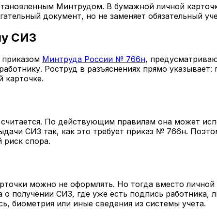
становленным Минтрудом. В бумажной личной карточк
гательный документ, но не заменяет обязательный уч
чу СИЗ
е приказом
Минтруда России № 766н
, предусматриваю
работнику. Роструд в разъяснениях прямо указывает:
й карточке.
считается. По действующим правилам она может испо
ыдачи СИЗ так, как это требует приказ № 766н. Поэт
й риск спора.
арточки можно не оформлять. Но тогда вместо личной
а о получении СИЗ, где уже есть подпись работника,
ь, биометрия или иные сведения из системы учета.