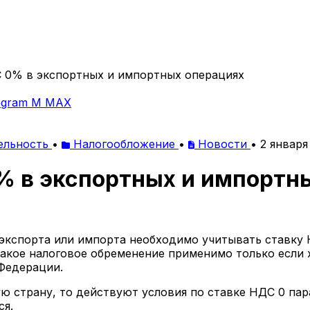
С 0% в экспортных и импортных операциях
egram
M
MAX
ельность
•
Налогообложение
•
Новости
•
2 января
% в экспортных и импортн
экспорта или импорта необходимо учитывать ставку 
такое налоговое обременение применимо только если 
Федерации.
ую страну, то действуют условия по ставке НДС 0 пара
ся.