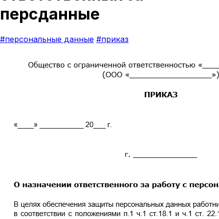
персданные
#персональные данные
#приказ