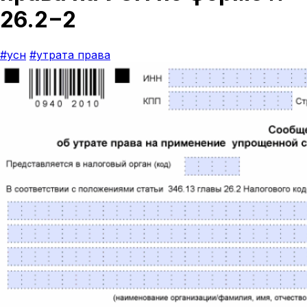
26.2−2
#усн
#утрата права