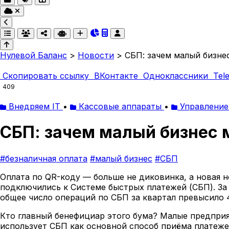
Нулевой Баланс
>
Новости
>
СБП: зачем малый бизне
Скопировать ссылку
ВКонтакте
Одноклассники
Tel
409
Внедряем IT
•
Кассовые аппараты
•
Управление
СБП: зачем малый бизнес
#безналичная оплата
#малый бизнес
#СБП
Оплата по QR-коду — больше не диковинка, а новая н
подключились к Системе быстрых платежей (СБП). За 
общее число операций по СБП за квартал превысило 4
Кто главный бенефициар этого бума? Малые предприя
использует СБП как основной способ приёма платеже