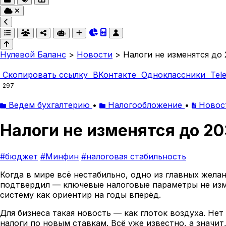
Нулевой Баланс
>
Новости
>
Налоги не изменятся до 
Скопировать ссылку
ВКонтакте
Одноклассники
Tel
297
Ведем бухгалтерию
•
Налогообложение
•
Новос
Налоги не изменятся до 2
#бюджет
#Минфин
#налоговая стабильность
Когда в мире всё нестабильно, одно из главных жела
подтвердил — ключевые налоговые параметры не изме
систему как ориентир на годы вперёд.
Для бизнеса такая новость — как глоток воздуха. Не
налоги по новым ставкам. Всё уже известно, а значит