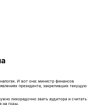
на
налогах. И вот она: министр финансов
аявлениях президента, закрепивших текущую
нужно лихорадочно звать аудитора и считать
а на годы.