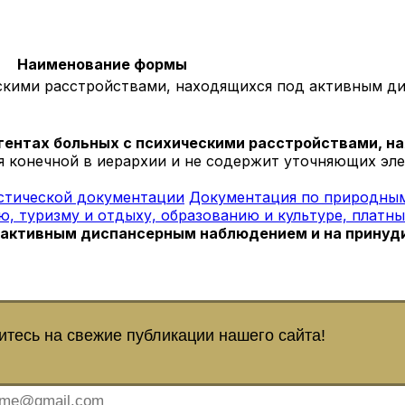
Наименование формы
ескими расстройствами, находящихся под активным д
нгентах больных с психическими расстройствами, 
я конечной в иерархии и не содержит уточняющих эл
стической документации
Документация по природным
 туризму и отдыху, образованию и культуре, платны
 активным диспансерным наблюдением и на принуд
тесь на свежие публикации нашего сайта!