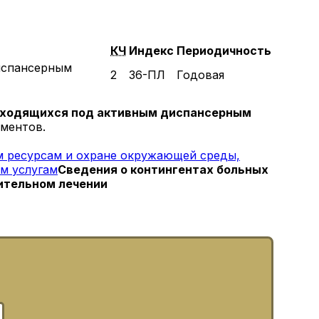
КЧ
Индекс
Периодичность
испансерным
2
36-ПЛ
Годовая
находящихся под активным диспансерным
ементов.
 ресурсам и охране окружающей среды,
м услугам
Сведения о контингентах больных
ительном лечении