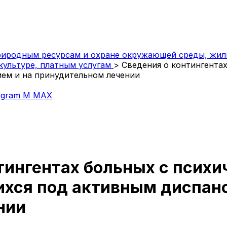
риродным ресурсам и охране окружающей среды, жил
культуре, платным услугам
>
Сведения о контингента
ем и на принудительном лечении
egram
M
MAX
тингентах больных с псих
ихся под активным диспа
нии