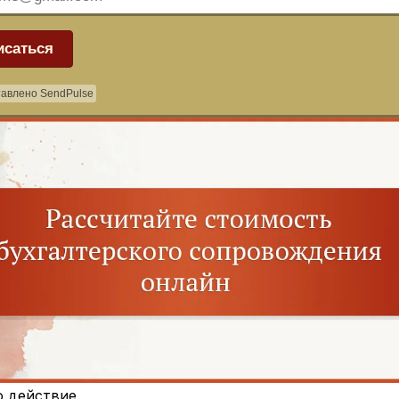
исаться
авлено SendPulse
о действие