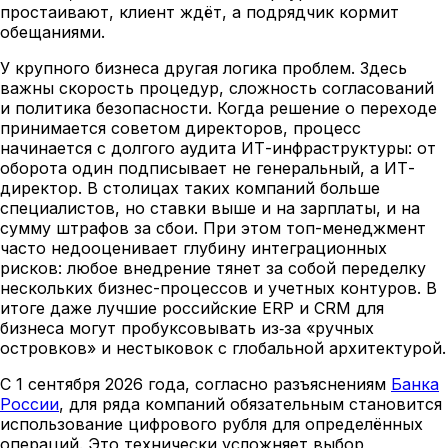
простаивают, клиент ждёт, а подрядчик кормит
обещаниями.
У крупного бизнеса другая логика проблем. Здесь
важны скорость процедур, сложность согласований
и политика безопасности. Когда решение о переходе
принимается советом директоров, процесс
начинается с долгого аудита ИТ-инфраструктуры: от
оборота один подписывает не генеральный, а ИТ-
директор. В столицах таких компаний больше
специалистов, но ставки выше и на зарплаты, и на
сумму штрафов за сбои. При этом топ-менеджмент
часто недооценивает глубину интеграционных
рисков: любое внедрение тянет за собой переделку
нескольких бизнес-процессов и учетных контуров. В
итоге даже лучшие российские ERP и CRM для
бизнеса могут пробуксовывать из‑за «ручных
островков» и нестыковок с глобальной архитектурой.
С 1 сентября 2026 года, согласно разъяснениям
Банка
России
, для ряда компаний обязательным становится
использование цифрового рубля для определённых
операций. Это технически усложняет выбор