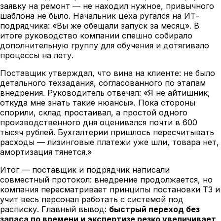
заявку на ремонт — не находил нужное, привычного
шаблона не было. Начальник цеха ругался на ИТ-
подрядчика: «Вы же обещали запуск за месяц». В
итоге руководство компании спешно собирало
дополнительную группу для обучения и дотягивало
процессы на лету.
Поставщик утверждал, что вина на клиенте: не было
детального техзадания, согласованного по этапам
внедрения. Руководитель отвечал: «Я не айтишник,
откуда мне знать такие нюансы». Пока стороны
спорили, склад простаивал, а простой одного
производственного дня оценивался почти в 600
тысяч рублей. Бухгалтерии пришлось пересчитывать
расходы — лизинговые платежи уже шли, товара нет,
амортизация тянется.»
Итог — поставщик и подрядчик написали
совместный протокол: внедрение продолжается, но
компания пересматривает принципы постановки ТЗ и
учит весь персонал работать с системой под
расписку. Главный вывод:
быстрый переход без
запаса по времени и экспертизе резко увеличивает