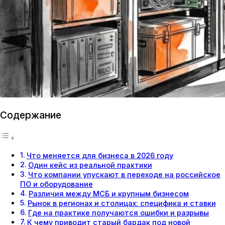
Содержание
Что меняется для бизнеса в 2026 году
Один кейс из реальной практики
Что компании упускают в переходе на российское
ПО и оборудование
Различия между МСБ и крупным бизнесом
Рынок в регионах и столицах: специфика и ставки
Где на практике получаются ошибки и разрывы
К чему приводит старый бардак под новой