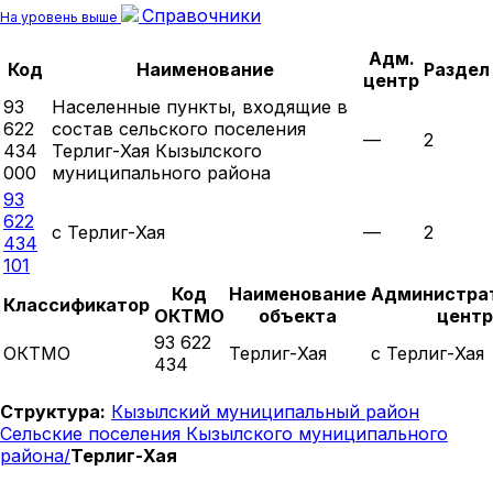
Справочники
На уровень выше
Адм.
Код
Наименование
Раздел
центр
93
Населенные пункты, входящие в
622
состав сельского поселения
—
2
434
Терлиг-Хая Кызылского
000
муниципального района
93
622
с Терлиг-Хая
—
2
434
101
Код
Наименование
Администра
Классификатор
ОКТМО
объекта
центр
93 622
ОКТМО
Терлиг-Хая
с Терлиг-Хая
434
Структура:
Кызылский муниципальный район
Сельские поселения Кызылского муниципального
района/
Терлиг-Хая