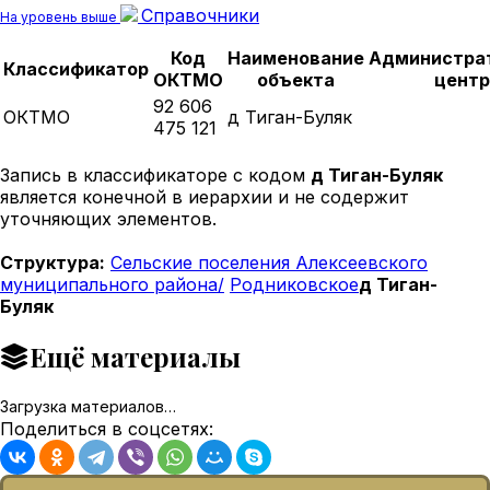
Справочники
На уровень выше
Код
Наименование
Администра
Классификатор
ОКТМО
объекта
центр
92 606
ОКТМО
д Тиган-Буляк
475 121
Запись в классификаторе с кодом
д Тиган-Буляк
является конечной в иерархии и не содержит
уточняющих элементов.
Структура:
Сельские поселения Алексеевского
муниципального района/
Родниковское
д Тиган-
Буляк
Ещё материалы
Загрузка материалов…
Поделиться в соцсетях: