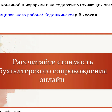
 конечной в иерархии и не содержит уточняющих эле
иципального района/
Кадошкинское
д Высокая
о действие