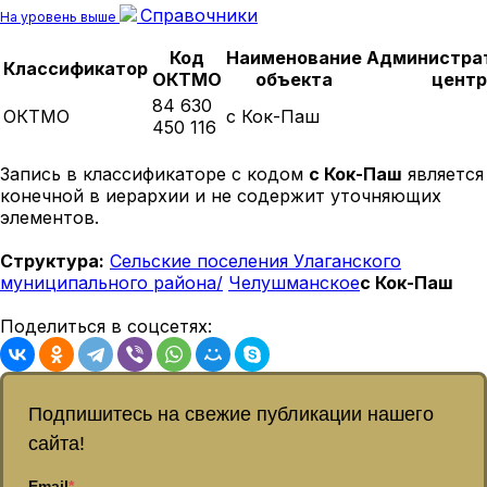
Справочники
На уровень выше
Код
Наименование
Администра
Классификатор
ОКТМО
объекта
центр
84 630
ОКТМО
с Кок-Паш
450 116
Запись в классификаторе с кодом
с Кок-Паш
является
конечной в иерархии и не содержит уточняющих
элементов.
Структура:
Сельские поселения Улаганского
муниципального района/
Челушманское
с Кок-Паш
Поделиться в соцсетях:
Подпишитесь на свежие публикации нашего
сайта!
Email
*