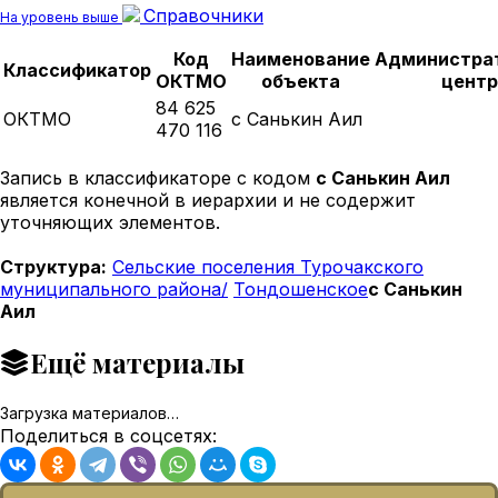
Справочники
На уровень выше
Код
Наименование
Администра
Классификатор
ОКТМО
объекта
центр
84 625
ОКТМО
с Санькин Аил
470 116
Запись в классификаторе с кодом
с Санькин Аил
является конечной в иерархии и не содержит
уточняющих элементов.
Структура:
Сельские поселения Турочакского
муниципального района/
Тондошенское
с Санькин
Аил
Ещё материалы
Загрузка материалов…
Поделиться в соцсетях: