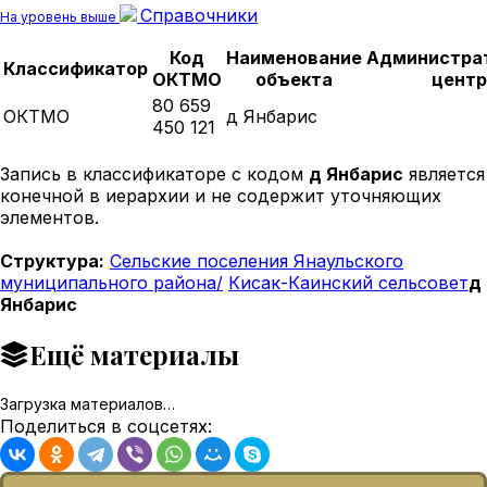
Справочники
На уровень выше
Код
Наименование
Администра
Классификатор
ОКТМО
объекта
центр
80 659
ОКТМО
д Янбарис
450 121
Запись в классификаторе с кодом
д Янбарис
является
конечной в иерархии и не содержит уточняющих
элементов.
Структура:
Сельские поселения Янаульского
муниципального района/
Кисак-Каинский сельсовет
д
Янбарис
Ещё материалы
Загрузка материалов…
Поделиться в соцсетях: