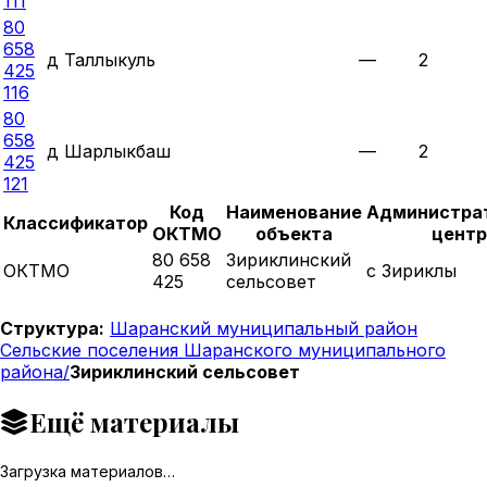
111
80
658
д Таллыкуль
—
2
425
116
80
658
д Шарлыкбаш
—
2
425
121
Код
Наименование
Администра
Классификатор
ОКТМО
объекта
центр
80 658
Зириклинский
ОКТМО
с Зириклы
425
сельсовет
Структура:
Шаранский муниципальный район
Сельские поселения Шаранского муниципального
района/
Зириклинский сельсовет
Ещё материалы
Загрузка материалов…