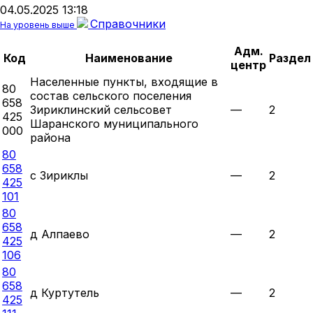
04.05.2025 13:18
Справочники
На уровень выше
Адм.
Код
Наименование
Раздел
центр
Населенные пункты, входящие в
80
состав сельского поселения
658
Зириклинский сельсовет
—
2
425
Шаранского муниципального
000
района
80
658
с Зириклы
—
2
425
101
80
658
д Алпаево
—
2
425
106
80
658
д Куртутель
—
2
425