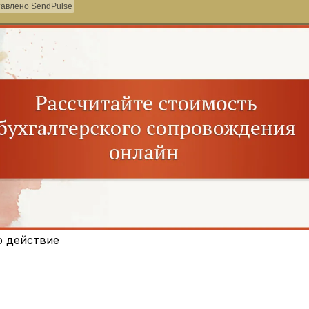
авлено SendPulse
о действие