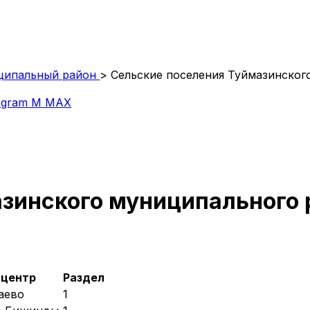
ципальный район
>
Сельские поселения Туймазинског
egram
M
MAX
зинского муниципального 
 центр
Раздел
аево
1