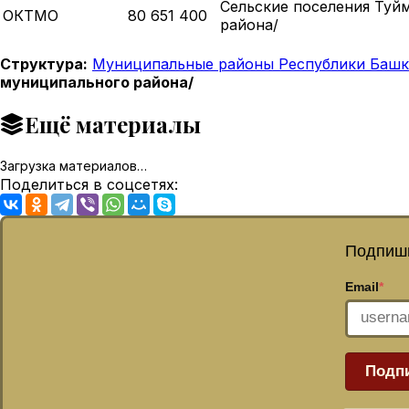
Сельские поселения Туй
ОКТМО
80 651 400
района/
Структура:
Муниципальные районы Республики Башк
муниципального района/
Ещё материалы
Загрузка материалов…
Поделиться в соцсетях:
Подпиши
Email
*
Подп