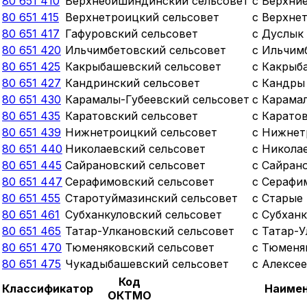
80 651 410
Верхнебишиндинский сельсовет
с Верхни
80 651 415
Верхнетроицкий сельсовет
с Верхне
80 651 417
Гафуровский сельсовет
с Дуслык
80 651 420
Ильчимбетовский сельсовет
с Ильчим
80 651 425
Какрыбашевский сельсовет
с Какрыб
80 651 427
Кандринский сельсовет
с Кандры
80 651 430
Карамалы-Губеевский сельсовет
с Карама
80 651 435
Каратовский сельсовет
с Карато
80 651 439
Нижнетроицкий сельсовет
с Нижнет
80 651 440
Николаевский сельсовет
с Никола
80 651 445
Сайрановский сельсовет
с Сайран
80 651 447
Серафимовский сельсовет
с Серафи
80 651 455
Старотуймазинский сельсовет
с Старые
80 651 461
Субханкуловский сельсовет
с Субхан
80 651 465
Татар-Улкановский сельсовет
с Татар-
80 651 470
Тюменяковский сельсовет
с Тюменя
80 651 475
Чукадыбашевский сельсовет
с Алексе
Код
Классификатор
Наимен
ОКТМО