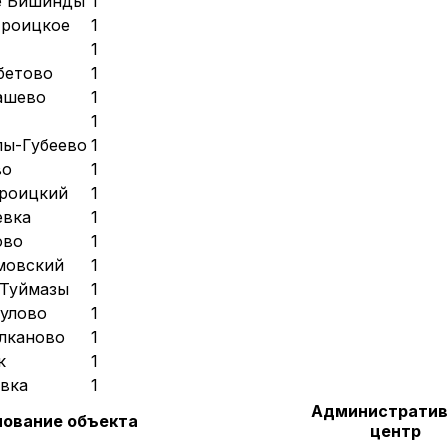
е Бишинды
1
троицкое
1
1
бетово
1
ашево
1
1
лы-Губеево
1
во
1
роицкий
1
евка
1
ово
1
мовский
1
 Туймазы
1
кулово
1
Улканово
1
к
1
евка
1
Администрати
ование объекта
центр