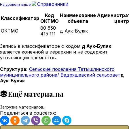
Справочники
На уровень выше
Код
Наименование
Администра
Классификатор
ОКТМО
объекта
центр
80 650
ОКТМО
д Аук-Буляк
415 111
Запись в классификаторе с кодом
д Аук-Буляк
является конечной в иерархии и не содержит
уточняющих элементов.
Структура:
Сельские поселения Татышлинского
муниципального района/
Бадряшевский сельсовет
д
Аук-Буляк
Ещё материалы
Загрузка материалов…
Поделиться в соцсетях: