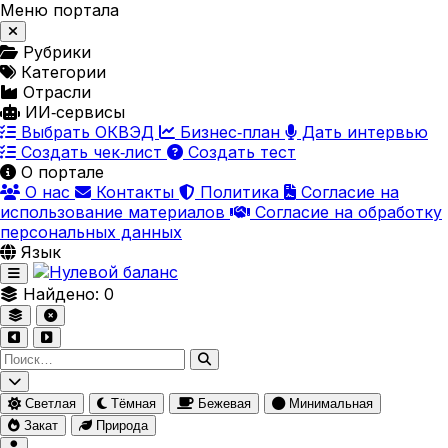
Меню портала
Рубрики
Категории
Отрасли
ИИ‑сервисы
Выбрать ОКВЭД
Бизнес‑план
Дать интервью
Создать чек‑лист
Создать тест
О портале
О нас
Контакты
Политика
Согласие на
использование материалов
Согласие на обработку
персональных данных
Язык
Найдено:
0
Поиск по сайту
Светлая
Тёмная
Бежевая
Минимальная
Закат
Природа