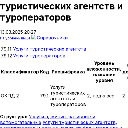
туристических агентств и
туроператоров
13.03.2025 20:27
Справочники
На уровень выше
79.11
Услуги туристических агентств
79.12
Услуги туроператоров
Уровень
вложенности,
Классификатор
Код
Расшифровка
д
название
уровня
Услуги
туристических
ОКПД 2
79.1
2, подкласс
2
агентств и
туроператоров
Структура:
Услуги административные и
вспомогательные
Услуги туристических агентств,
туроператоров и прочие услуги по бронированию и