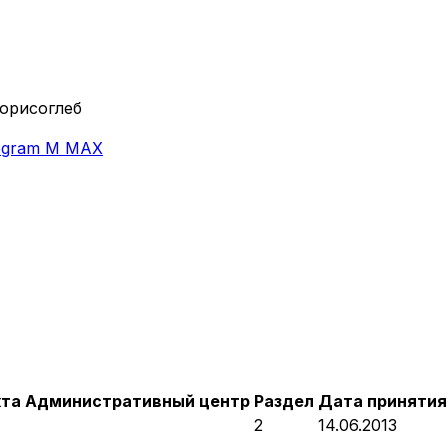
Борисоглеб
egram
M
MAX
кта
Административный центр
Раздел
Дата принятия
2
14.06.2013