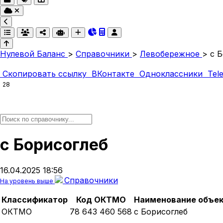
Нулевой Баланс
>
Справочники
>
Левобережное
>
с 
Скопировать ссылку
ВКонтакте
Одноклассники
Tel
28
с Борисоглеб
16.04.2025 18:56
Справочники
На уровень выше
Классификатор
Код ОКТМО
Наименование объе
ОКТМО
78 643 460 568
с Борисоглеб