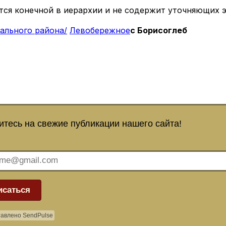
тся конечной в иерархии и не содержит уточняющих 
ального района/
Левобережное
с Борисоглеб
тесь на свежие публикации нашего сайта!
исаться
авлено SendPulse