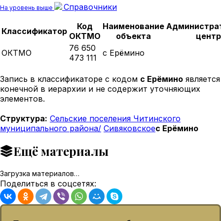
Справочники
На уровень выше
Код
Наименование
Администра
Классификатор
ОКТМО
объекта
центр
76 650
ОКТМО
с Ерёмино
473 111
Запись в классификаторе с кодом
с Ерёмино
является
конечной в иерархии и не содержит уточняющих
элементов.
Структура:
Сельские поселения Читинского
муниципального района/
Сивяковское
с Ерёмино
Ещё материалы
Загрузка материалов…
Поделиться в соцсетях: