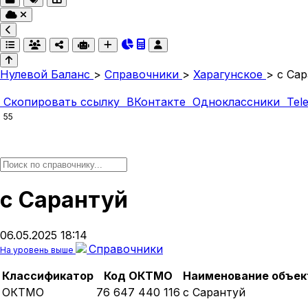
Нулевой Баланс
>
Справочники
>
Харагунское
>
с Са
Скопировать ссылку
ВКонтакте
Одноклассники
Tel
55
с Сарантуй
06.05.2025 18:14
Справочники
На уровень выше
Классификатор
Код ОКТМО
Наименование объек
ОКТМО
76 647 440 116
с Сарантуй