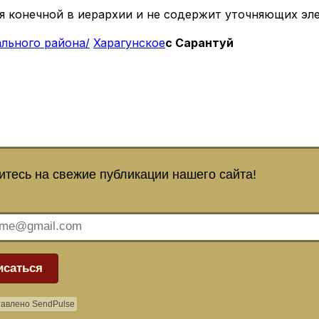
я конечной в иерархии и не содержит уточняющих эл
льного района/
Харагунское
с Сарантуй
тесь на свежие публикации нашего сайта!
исаться
авлено SendPulse