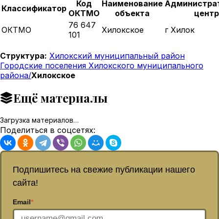
Код
Наименование
Администра
Классификатор
ОКТМО
объекта
центр
76 647
ОКТМО
Хилокское
г Хилок
101
Структура:
Хилокский муниципальный район
Городские поселения Хилокского муниципального
района/
Хилокское
Ещё материалы
Загрузка материалов…
Поделиться в соцсетях:
Подпишитесь на свежие публикации нашего
сайта!
Email
*