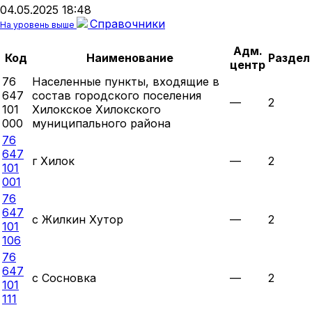
04.05.2025 18:48
Справочники
На уровень выше
Адм.
Код
Наименование
Раздел
центр
76
Населенные пункты, входящие в
647
состав городского поселения
—
2
101
Хилокское Хилокского
000
муниципального района
76
647
г Хилок
—
2
101
001
76
647
с Жилкин Хутор
—
2
101
106
76
647
с Сосновка
—
2
101
111