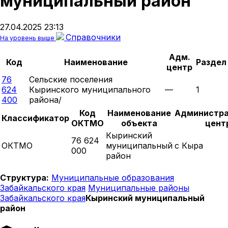
муниципальный район
27.04.2025 23:13
Справочники
На уровень выше
Адм.
Код
Наименование
Раздел
центр
76
Сельские поселения
624
Кыринского муниципального
—
1
400
района/
Код
Наименование
Администр
Классификатор
ОКТМО
объекта
цент
Кыринский
76 624
ОКТМО
муниципальный
с Кыра
000
район
Структура:
Муниципальные образования
Забайкальского края
Муниципальные районы
Забайкальского края
Кыринский муниципальный
район