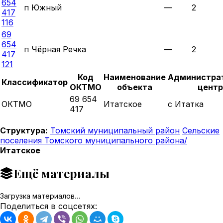
654
п Южный
—
2
417
116
69
654
п Чёрная Речка
—
2
417
121
Код
Наименование
Администра
Классификатор
ОКТМО
объекта
центр
69 654
ОКТМО
Итатское
с Итатка
417
Структура:
Томский муниципальный район
Сельские
поселения Томского муниципального района/
Итатское
Ещё материалы
Загрузка материалов…
Поделиться в соцсетях: