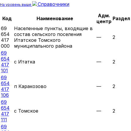
Справочники
На уровень выше
Адм.
Код
Наименование
Раздел
центр
69
Населенные пункты, входящие в
654
состав сельского поселения
—
2
417
Итатское Томского
000
муниципального района
69
654
с Итатка
—
2
417
101
69
654
п Каракозово
—
2
417
106
69
654
с Томское
—
2
417
111
69