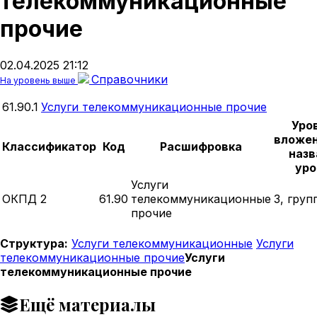
телекоммуникационные
прочие
02.04.2025 21:12
Справочники
На уровень выше
61.90.1
Услуги телекоммуникационные прочие
Уро
вложен
Классификатор
Код
Расшифровка
назв
уро
Услуги
ОКПД 2
61.90
телекоммуникационные
3, груп
прочие
Структура:
Услуги телекоммуникационные
Услуги
телекоммуникационные прочие
Услуги
телекоммуникационные прочие
Ещё материалы