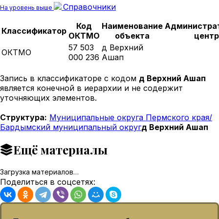
Справочники
На уровень выше
Код
Наименование
Администра
Классификатор
ОКТМО
объекта
центр
57 503
д Верхний
ОКТМО
000 236
Ашап
Запись в классификаторе с кодом
д Верхний Ашап
является конечной в иерархии и не содержит
уточняющих элементов.
Структура:
Муниципальные округа Пермского края/
Бардымский муниципальный округ
д Верхний Ашап
Ещё материалы
Загрузка материалов…
Поделиться в соцсетях: