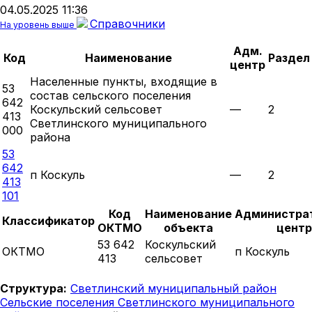
04.05.2025 11:36
Справочники
На уровень выше
Адм.
Код
Наименование
Раздел
центр
Населенные пункты, входящие в
53
состав сельского поселения
642
Коскульский сельсовет
—
2
413
Светлинского муниципального
000
района
53
642
п Коскуль
—
2
413
101
Код
Наименование
Администра
Классификатор
ОКТМО
объекта
центр
53 642
Коскульский
ОКТМО
п Коскуль
413
сельсовет
Структура:
Светлинский муниципальный район
Сельские поселения Светлинского муниципального