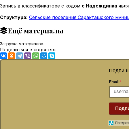
Запись в классификаторе с кодом
с Надеждинка
явля
Структура:
Сельские поселения Саракташского муни
Ещё материалы
Загрузка материалов…
Поделиться в соцсетях:
Подпиши
Email
*
Подп
Предост