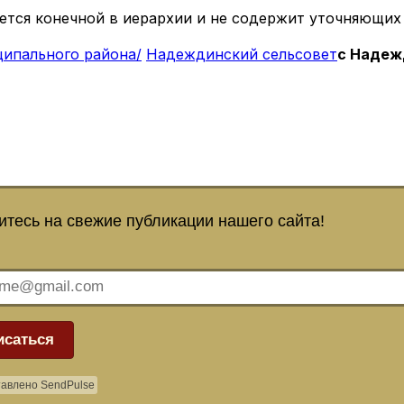
ется конечной в иерархии и не содержит уточняющих
ципального района/
Надеждинский сельсовет
с Надеж
тесь на свежие публикации нашего сайта!
исаться
авлено SendPulse