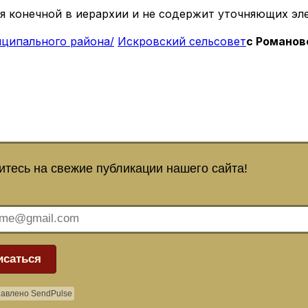
я конечной в иерархии и не содержит уточняющих эл
иципального района/
Искровский сельсовет
с Романов
тесь на свежие публикации нашего сайта!
исаться
авлено SendPulse