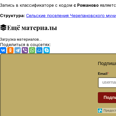
Запись в классификаторе с кодом
с Романово
являетс
Структура:
Сельские поселения Черепановского мун
Ещё материалы
Загрузка материалов…
Поделиться в соцсетях:
Подпиши
Email
*
Подп
Предост