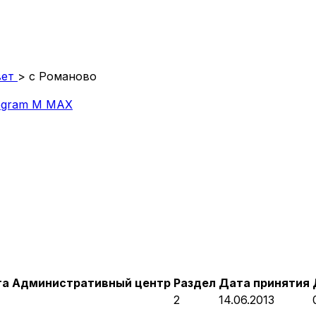
вет
>
с Романово
egram
M
MAX
та
Административный центр
Раздел
Дата принятия
2
14.06.2013