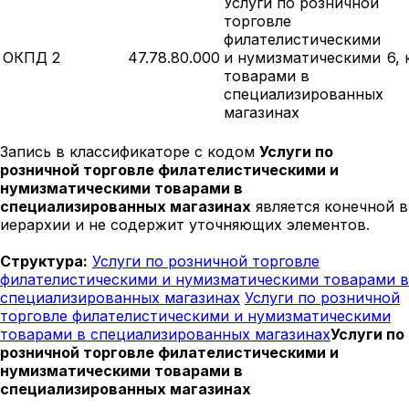
Услуги по розничной
торговле
филателистическими
ОКПД 2
47.78.80.000
и нумизматическими
6,
товарами в
специализированных
магазинах
Запись в классификаторе с кодом
Услуги по
розничной торговле филателистическими и
нумизматическими товарами в
специализированных магазинах
является конечной в
иерархии и не содержит уточняющих элементов.
Структура:
Услуги по розничной торговле
филателистическими и нумизматическими товарами в
специализированных магазинах
Услуги по розничной
торговле филателистическими и нумизматическими
товарами в специализированных магазинах
Услуги по
розничной торговле филателистическими и
нумизматическими товарами в
специализированных магазинах