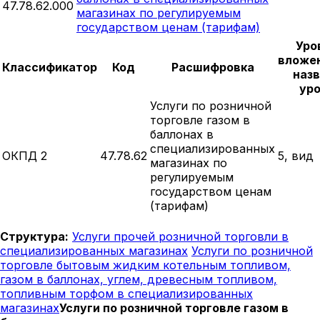
47.78.62.000
магазинах по регулируемым
государством ценам (тарифам)
Уро
вложе
Классификатор
Код
Расшифровка
наз
ур
Услуги по розничной
торговле газом в
баллонах в
специализированных
ОКПД 2
47.78.62
5, вид
магазинах по
регулируемым
государством ценам
(тарифам)
Структура:
Услуги прочей розничной торговли в
специализированных магазинах
Услуги по розничной
торговле бытовым жидким котельным топливом,
газом в баллонах, углем, древесным топливом,
топливным торфом в специализированных
магазинах
Услуги по розничной торговле газом в