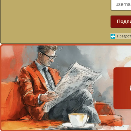
Подп
Предост