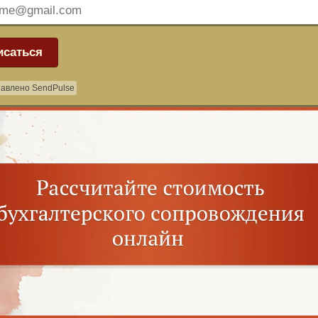
исаться
авлено SendPulse