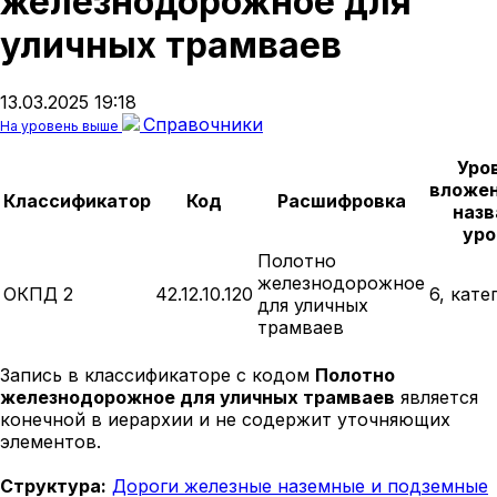
железнодорожное для
уличных трамваев
13.03.2025 19:18
Справочники
На уровень выше
Уро
вложен
Классификатор
Код
Расшифровка
назв
уро
Полотно
железнодорожное
ОКПД 2
42.12.10.120
6, кате
для уличных
трамваев
Запись в классификаторе с кодом
Полотно
железнодорожное для уличных трамваев
является
конечной в иерархии и не содержит уточняющих
элементов.
Структура:
Дороги железные наземные и подземные