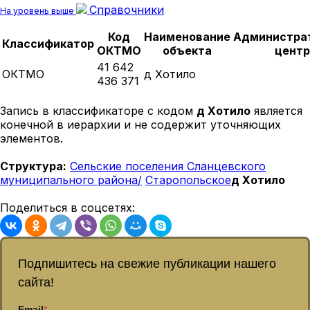
Справочники
На уровень выше
Код
Наименование
Администра
Классификатор
ОКТМО
объекта
центр
41 642
ОКТМО
д Хотило
436 371
Запись в классификаторе с кодом
д Хотило
является
конечной в иерархии и не содержит уточняющих
элементов.
Структура:
Сельские поселения Сланцевского
муниципального района/
Старопольское
д Хотило
Поделиться в соцсетях:
Подпишитесь на свежие публикации нашего
сайта!
Email
*