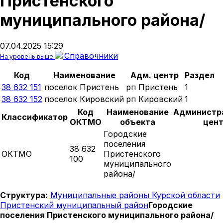
Пристенского
муниципального района/
07.04.2025 15:29
Справочники
На уровень выше
Код
Наименование
Адм. центр
Раздел
38 632 151
поселок Пристень
рп Пристень
1
38 632 152
поселок Кировский
рп Кировский
1
Код
Наименование
Администр
Классификатор
ОКТМО
объекта
цен
Городские
поселения
38 632
ОКТМО
Пристенского
100
муниципального
района/
Структура:
Муниципальные районы Курской области
Пристенский муниципальный район
Городские
поселения Пристенского муниципального района/